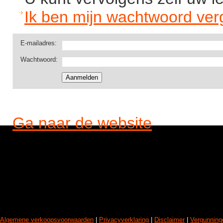
Ik ben mijn wachtwoord ver
E-mailadres:
Wachtwoord:
Ga naar de website
Algemene verkoopsvoorwaarden
|
Privacyverklaring
|
Disclaimer
|
Vergunning